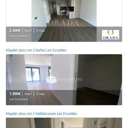
2.400€
2
99m
3 Hab.
Les Escaldes
Alquiler piso con 2 baños Les Escaldes
1.900€
2
99m
3 Hab.
Les Escaldes
Alquiler piso con 2 habitaciones Les Escaldes