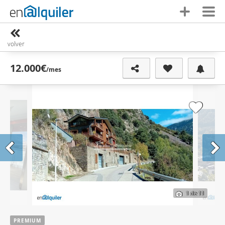
volver
12.000€
/mes
1
de 11
PREMIUM