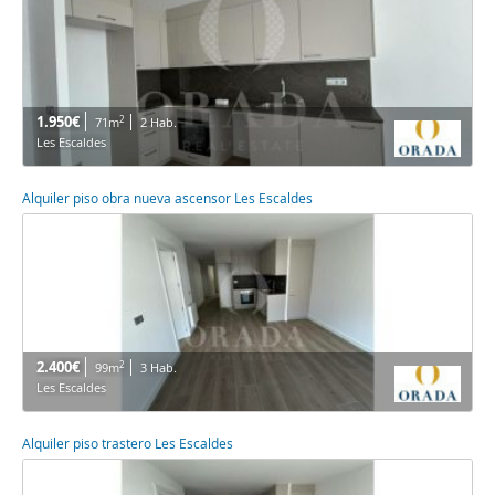
1.950€
2
71m
2 Hab.
Les Escaldes
Alquiler piso obra nueva ascensor Les Escaldes
2.400€
2
99m
3 Hab.
Les Escaldes
Alquiler piso trastero Les Escaldes