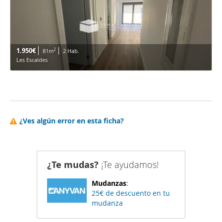
1.950€
2
81m
2 Hab.
Les Escaldes
¿Ves algún error en esta ficha?
¿Te mudas?
¡Te ayudamos!
Mudanzas
:
25€ de descuento en tu
mudanza