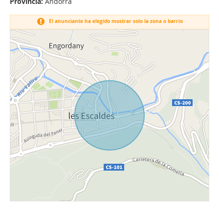
Provincia:
Andorra
El anunciante ha elegido mostrar solo la zona o barrio