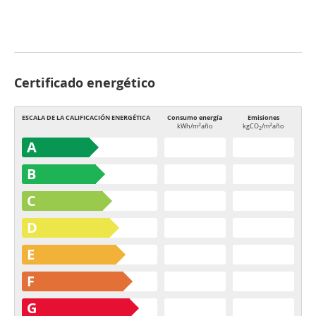
Certificado energético
ESCALA DE LA CALIFICACIÓN ENERGÉTICA
Consumo energía
Emisiones
2
2
kWh/m
año
kgCO
/m
año
2
A
B
C
D
E
F
G