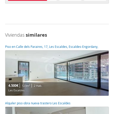
Viviendas
similares
Piso en Calle dels Paraires, 17, Les Escaldes, Escaldes-Engordany,
4.500€
2
123m
2 Hab.
Les Escaldes
Alquiler piso obra nueva trastero Les Escaldes